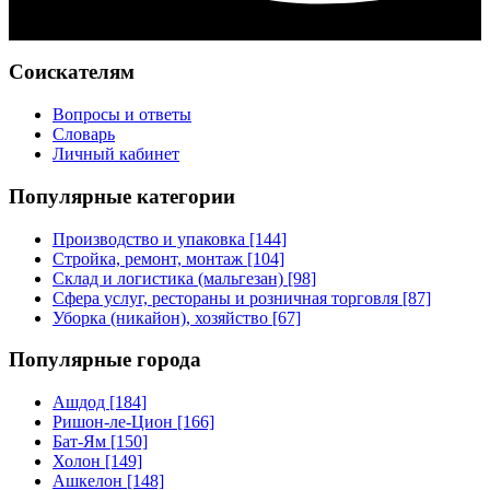
Соискателям
Вопросы и ответы
Словарь
Личный кабинет
Популярные категории
Производство и упаковка [144]
Стройка, ремонт, монтаж [104]
Склад и логистика (мальгезан) [98]
Сфера услуг, рестораны и розничная торговля [87]
Уборка (никайон), хозяйство [67]
Популярные города
Ашдод [184]
Ришон-ле-Цион [166]
Бат-Ям [150]
Холон [149]
Ашкелон [148]