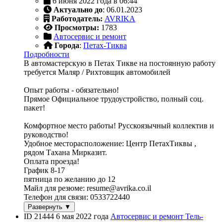
6 июня 2022 года в 06:44
Актуально до
: 06.01.2023
Работодатель:
AVRIKA
Просмотры:
1783
Автосервис и ремонт
Города
:
Петах-Тиква
Подробности
В автомастерскую в Петах Тикве на постоянную работу
требуется Маляр / Рихтовщик автомобилей
Опыт работы - обязательно!
Прямое Официальное трудоустройство, полный соц.
пакет!
Комфортное место работы! Русскоязычный коллектив и
руководство!
Удобное месторасположение: Центр ПетахТиквы ,
рядом Тахана Мирказит.
Оплата проезда!
График 8-17
пятница по желанию до 12
Майл для резюме: resume@avrika.co.il
Телефон для связи: 0533722440
Развернуть ▼
ID 21444
6 мая 2022 года
Автосервис и ремонт
Тель-