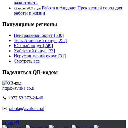
важно знать
Работа в Ашдоде: Прекрасный город для
22 июля 2024 года
работы и жизни
Популярные регионы
Центральный округ [530]
Тель-Авивский округ [252]
Южный округ [249]
Хайфский округ [73]
Иерусалимский округ [31]
Смотреть все
Поделиться QR-кодом
https://avrika.co.il
📞
+972 53 372-24-40
✉️
rabota@avrika.co.il
Login