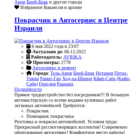
Авив
Бней-Брак
и другие города
Избранное
Вакансия в архиве
Покрасчик в Автосервис в Центре
Израиля
6 мая 2022 года в 23:07
Актуально до
: 06.12.2022
Работодатель:
AVRIKA
Просмотры:
2778
Автосервис и ремонт
Города
:
Тель-Авив
Бней-Брак
Нетания
Петах-
Тиква
Рамат-Ган
Ход-ха-Шарон
Кфар-Саба (Кафр-
Саба)
Герцлия
Раанана
Подробности
Прямое трудоустройство без посредников!!! В большую
автомастерскую со всеми видами кузовных работ
легковых автомобилей Требуются:
Покрасчик
Помощник покрасчика
Рихтовка и покраска автомобилей. Условия труда:
Прекрасный русскоговорящих коллектив! Современно
оборудование автосервис! Комфортное место работы!