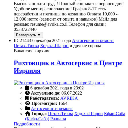
Высокая оплата труда! Полный соцпакет с первого дня!
Удобное месторасположение! График 8-17 есть
переработки и пятницы по желанию Оплата 10,000 -
12,000 нетто (зависит от опыта и навыков) Майл для
резюме: resume@avrika.co.il Телефон для связи:
0533722440
Развернуть ▼
ID 21443
6 декабря 2021 года
Автосервис и ремонт
Петах-Тиква
Ход-ха-Шарон
и другие города
Вакансия в архиве
Рихтовщик в Автосервис в Центре
Израиля
6 декабря 2021 года в 23:02
Актуально до
: 06.07.2022
Работодатель:
AVRIKA
Просмотры:
1664
Автосервис и ремонт
Города
:
Петах-Тиква
Ход-ха-Шарон
Кфар-Саба
(Кафр-Саба)
Раанана
Подробности