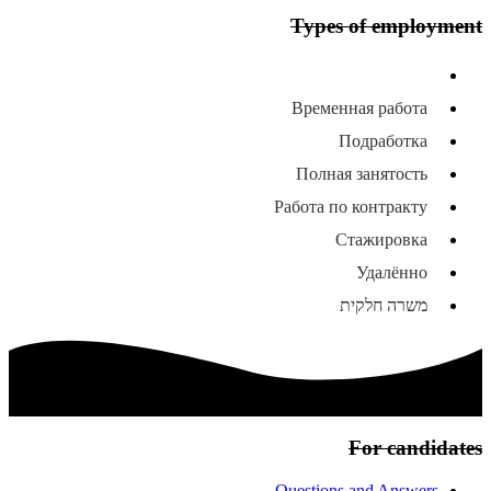
Types of employment
All types of employment
Временная работа
Подработка
Полная занятость
Работа по контракту
Стажировка
Удалённо
משרה חלקית
For candidates
Questions and Answers