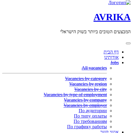
AVRIKA
המבצעים הטובים ביותר בשוק הישראלי
דף הבית
אודותינו
Jobs
All vacancies
Vacancies by category
Vacancies by region
Vacancies by city
Vacancies by type of employment
Vacancies by company
Vacancies by employer
По аудитории
По типу оплаты
По требованиям
По графику работы
אנשי קשר