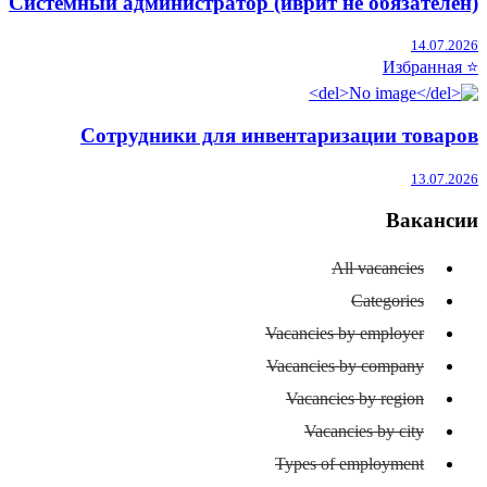
Системный администратор (иврит не обязателен)
14.07.2026
⭐ Избранная
Сотрудники для инвентаризации товаров
13.07.2026
Вакансии
All vacancies
Categories
Vacancies by employer
Vacancies by company
Vacancies by region
Vacancies by city
Types of employment