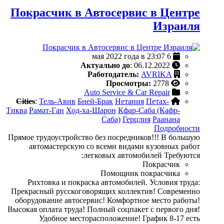
Покрасчик в Автосервис в Центре
Израиля
6 мая 2022 года в 23:07
Актуально до
: 06.12.2022
Работодатель:
AVRIKA
Просмотры:
2778
Auto Service & Car Repair
Cities
:
Тель-Авив
Бней-Брак
Нетания
Петах-
Тиква
Рамат-Ган
Ход-ха-Шарон
Кфар-Саба (Кафр-
Саба)
Герцлия
Раанана
Подробности
Прямое трудоустройство без посредников!!! В большую
автомастерскую со всеми видами кузовных работ
легковых автомобилей Требуются:
Покрасчик
Помощник покрасчика
Рихтовка и покраска автомобилей. Условия труда:
Прекрасный русскоговорящих коллектив! Современно
оборудование автосервис! Комфортное место работы!
Высокая оплата труда! Полный соцпакет с первого дня!
Удобное месторасположение! График 8-17 есть