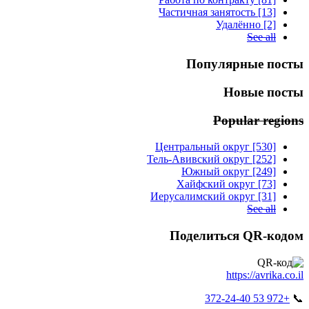
Частичная занятость [13]
Удалённо [2]
See all
Популярные посты
Новые посты
Popular regions
Центральный округ [530]
Тель-Авивский округ [252]
Южный округ [249]
Хайфский округ [73]
Иерусалимский округ [31]
See all
Поделиться QR-кодом
https://avrika.co.il
+972 53 372-24-40
📞