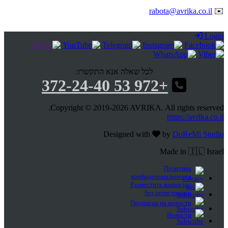
rabota@avrika.co.il
✉️
Login
לכל שאלה אנא התקשרו:
+972 53 372-24-40
Copyright © 2019-2026 AVRIKA. All rights reserved.
https://avrika.co.il
Designed with
by
DoReMi Studio
Made in 🇮🇱 Israel
Политика
конфиденциальности
Разместить вакансию
без регистрации
Подписка на новости
Новости