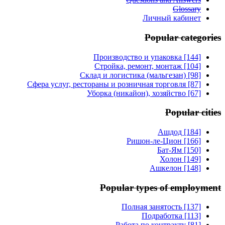
Glossary
Личный кабинет
Popular categories
Производство и упаковка [144]
Стройка, ремонт, монтаж [104]
Склад и логистика (мальгезан) [98]
Сфера услуг, рестораны и розничная торговля [87]
Уборка (никайон), хозяйство [67]
Popular cities
Ашдод [184]
Ришон-ле-Цион [166]
Бат-Ям [150]
Холон [149]
Ашкелон [148]
Popular types of employment
Полная занятость [137]
Подработка [113]
Работа по контракту [81]