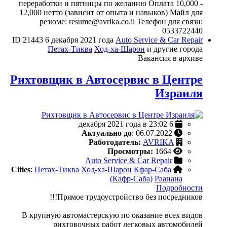
переработки и пятницы по желанию Оплата 10,000 -
12,000 нетто (зависит от опыта и навыков) Майл для
резюме: resume@avrika.co.il Телефон для связи:
0533722440
ID 21443
6 декабря 2021 года
Auto Service & Car Repair
Петах-Тиква
Ход-ха-Шарон
и другие города
Вакансия в архиве
Рихтовщик в Автосервис в Центре
Израиля
6 декабря 2021 года в 23:02
Актуально до
: 06.07.2022
Работодатель:
AVRIKA
Просмотры:
1664
Auto Service & Car Repair
Cities
:
Петах-Тиква
Ход-ха-Шарон
Кфар-Саба
(Кафр-Саба)
Раанана
Подробности
Прямое трудоустройство без посредников!!!
В крупную автомастерскую по оказание всех видов
рихтовочных работ легковых автомобилей