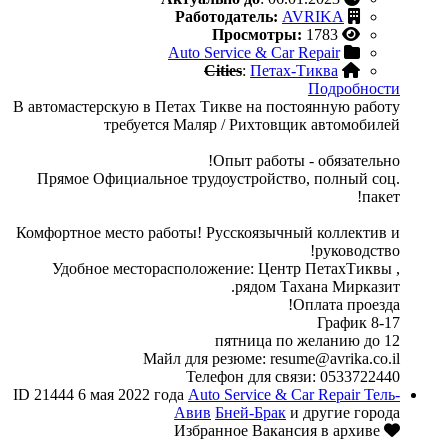
Работодатель:
AVRIKA
Просмотры:
1783
Auto Service & Car Repair
Cities
:
Петах-Тиква
Подробности
В автомастерскую в Петах Тикве на постоянную работу
требуется Маляр / Рихтовщик автомобилей
Опыт работы - обязательно!
Прямое Официальное трудоустройство, полный соц.
пакет!
Комфортное место работы! Русскоязычный коллектив и
руководство!
Удобное месторасположение: Центр ПетахТиквы ,
рядом Тахана Мирказит.
Оплата проезда!
График 8-17
пятница по желанию до 12
Майл для резюме: resume@avrika.co.il
Телефон для связи: 0533722440
ID 21444
6 мая 2022 года
Auto Service & Car Repair
Тель-
Авив
Бней-Брак
и другие города
Вакансия в архиве
Избранное