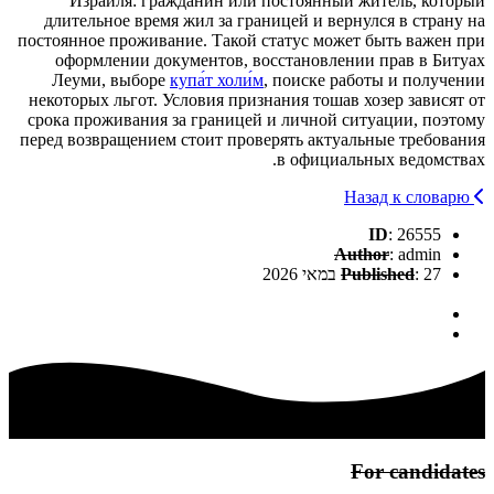
Израиля: гражданин или постоянный житель, который
длительное время жил за границей и вернулся в страну на
постоянное проживание. Такой статус может быть важен при
оформлении документов, восстановлении прав в Битуах
Леуми, выборе
купа́т холи́м
, поиске работы и получении
некоторых льгот. Условия признания тошав хозер зависят от
срока проживания за границей и личной ситуации, поэтому
перед возвращением стоит проверять актуальные требования
в официальных ведомствах.
Назад к словарю
ID
: 26555
Author
: admin
: 27 במאי 2026
Published
For candidates