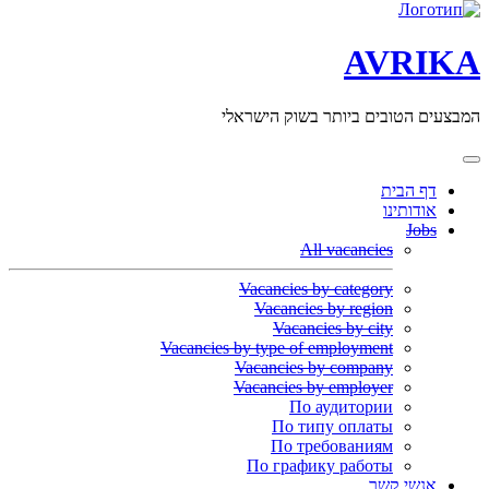
AVRIKA
המבצעים הטובים ביותר בשוק הישראלי
דף הבית
אודותינו
Jobs
All vacancies
Vacancies by category
Vacancies by region
Vacancies by city
Vacancies by type of employment
Vacancies by company
Vacancies by employer
По аудитории
По типу оплаты
По требованиям
По графику работы
אנשי קשר