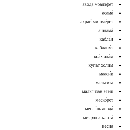
авода́ моадэ́фет
асама́
ахраи́ мишме́рет
ашлама́
кабла́н
каблану́т
коа́х ада́м
купа́т холи́м
мааси́к
мальгиза
мальгизан эгеш
маско́рет
менаэ́ль авода́
мисра́д а-клита́
несиа́