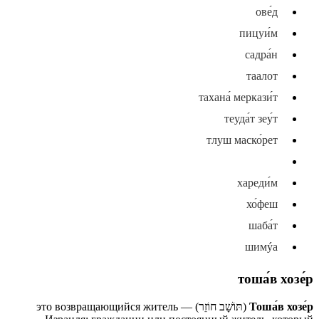
ове́д
пицуи́м
садра́н
таалот
тахана́ меркази́т
теуда́т зеу́т
тлуш маско́рет
тоша́в хозе́р
хареди́м
хо́феш
шаба́т
шимýа
тоша́в хозе́р
Тоша́в хозе́р
(תּוֹשָׁב חוֹזֵר) — это возвращающийся житель