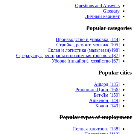
Questions and Answers
Glossary
Личный кабинет
Popular categories
Производство и упаковка [144]
Стройка, ремонт, монтаж [105]
Склад и логистика (мальгезан) [98]
Сфера услуг, рестораны и розничная торговля [87]
Уборка (никайон), хозяйство [67]
Popular cities
Ашдод [185]
Ришон-ле-Цион [166]
Бат-Ям [150]
Ашкелон [149]
Холон [149]
Popular types of employment
Полная занятость [138]