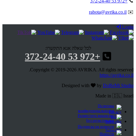
+972 53 372-24-40
📞
rabota@avrika.co.il
✉️
Login
לכל שאלה אנא התקשרו:
+972 53 372-24-40
Copyright © 2019-2026 AVRIKA. All rights reserved.
https://avrika.co.il
Designed with
by
DoReMi Studio
Made in 🇮🇱 Israel
Политика
конфиденциальности
Разместить вакансию
без регистрации
Подписка на новости
Новости