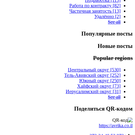
Подработка [113]
Работа по контракту [82]
Частичная занятость [13]
Удалённо [2]
See all
Популярные посты
Новые посты
Popular regions
Центральный округ [530]
Тель-Авивский округ [252]
Южный округ [250]
Хайфский округ [73]
Иерусалимский округ [31]
See all
Поделиться QR-кодом
https://avrika.co.il