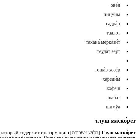
ове́д
пицуи́м
садра́н
таалот
тахана́ меркази́т
теуда́т зеу́т
тлуш маско́рет
тоша́в хозе́р
хареди́м
хо́феш
шаба́т
шимýа
тлуш маско́рет
Тлуш маско́рет
[תלוש משכורת] на иврите означает "платёжная ведомость" или "расчётный лист". Это документ, который
и который содержит информацию