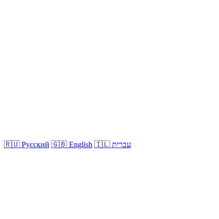
🇮🇱 עברית
🇬🇧 English
🇷🇺 Русский