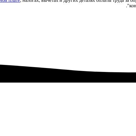
ной плате
, налогах, вычетах и других деталях оплаты труда за 
кон