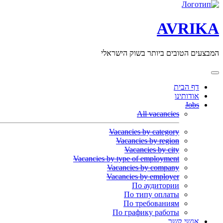
AVRIKA
המבצעים הטובים ביותר בשוק הישראלי
דף הבית
אודותינו
Jobs
All vacancies
Vacancies by category
Vacancies by region
Vacancies by city
Vacancies by type of employment
Vacancies by company
Vacancies by employer
По аудитории
По типу оплаты
По требованиям
По графику работы
אנשי קשר