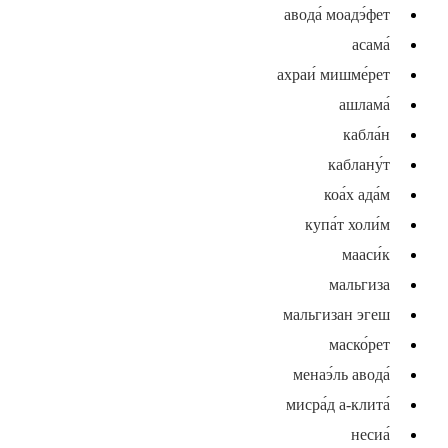
авода́ моадэ́фет
асама́
ахраи́ мишме́рет
ашлама́
кабла́н
каблану́т
коа́х ада́м
купа́т холи́м
мааси́к
мальгиза
мальгизан эгеш
маско́рет
менаэ́ль авода́
мисра́д а-клита́
несиа́