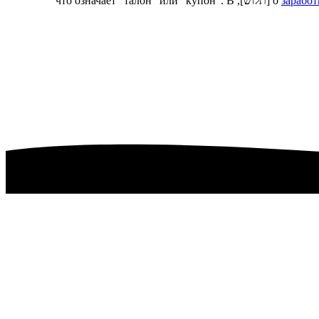
заработ
о
[תלוש], что означает "талон" или "купон". В