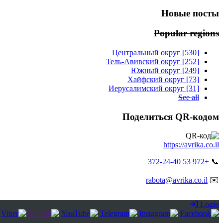
Новые посты
Popular regions
Центральный округ [530]
Тель-Авивский округ [252]
Южный округ [249]
Хайфский округ [73]
Иерусалимский округ [31]
See all
Поделиться QR-кодом
https://avrika.co.il
+972 53 372-24-40
📞
rabota@avrika.co.il
✉️
Login