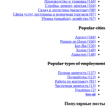
Производство и упаковка [144]
Стройка, ремонт, монтаж [104]
Склад и логистика (мальгезан) [98]
Сфера услуг, рестораны и розничная торговля [87]
Уборка (никайон), хозяйство [67]
Popular cities
Ашдод [184]
Ришон-ле-Цион [166]
Бат-Ям [150]
Холон [149]
Ашкелон [148]
Popular types of employment
Полная занятость [137]
Подработка [113]
Работа по контракту [81]
Частичная занятость [13]
Удалённо [2]
See all
Популярные посты