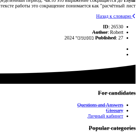
определённый период. Часто это выражение сокращается до
тлуш
тексте работы это сокращение понимается как "расчётный лист".
Назад к словарю
ID
: 26530
Author
: Robert
: 27 בספטמבר 2024
Published
For candidates
Questions and Answers
Glossary
Личный кабинет
Popular categories