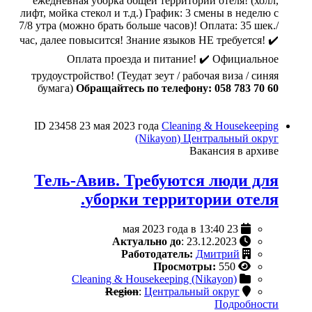
ежедневная уборка общей территории отеля! (холл,
лифт, мойка стекол и т.д.) График: 3 смены в неделю с
7/8 утра (можно брать больше часов)! Оплата: 35 шек./
час, далее повысится! Знание языков НЕ требуется! ✔️
Оплата проезда и питание! ✔️ Официальное
трудоустройство! (Теудат зеут / рабочая виза / синяя
бумага)
Обращайтесь по телефону: 058 783 70 60
ID 23458
23 мая 2023 года
Cleaning & Housekeeping
(Nikayon)
Центральный округ
Вакансия в архиве
Тель-Авив. Требуются люди для
уборки территории отеля.
23 мая 2023 года в 13:40
Актуально до
: 23.12.2023
Работодатель:
Дмитрий
Просмотры:
550
Cleaning & Housekeeping (Nikayon)
Region
:
Центральный округ
Подробности