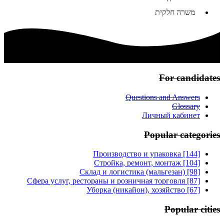
משרה חלקית
For candidates
Questions and Answers
Glossary
Личный кабинет
Popular categories
Производство и упаковка [144]
Стройка, ремонт, монтаж [104]
Склад и логистика (мальгезан) [98]
Сфера услуг, рестораны и розничная торговля [87]
Уборка (никайон), хозяйство [67]
Popular cities