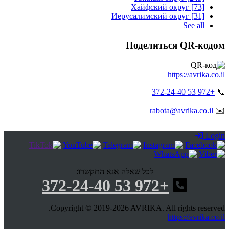
Хайфский округ [73]
Иерусалимский округ [31]
See all
Поделиться QR-кодом
https://avrika.co.il
+972 53 372-24-40
📞
rabota@avrika.co.il
✉️
Login
לכל שאלה אנא התקשרו:
+972 53 372-24-40
Copyright © 2019-2026 AVRIKA. All rights reserved.
https://avrika.co.il