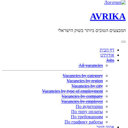
AVRIKA
המבצעים הטובים ביותר בשוק הישראלי
דף הבית
אודותינו
Jobs
All vacancies
Vacancies by category
Vacancies by region
Vacancies by city
Vacancies by type of employment
Vacancies by company
Vacancies by employer
По аудитории
По типу оплаты
По требованиям
По графику работы
אנשי קשר