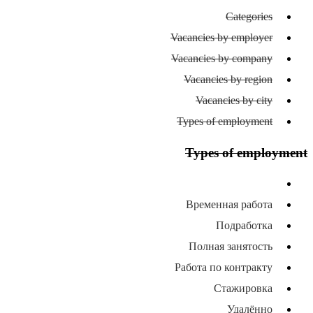
Categories
Vacancies by employer
Vacancies by company
Vacancies by region
Vacancies by city
Types of employment
Types of employment
All types of employment
Временная работа
Подработка
Полная занятость
Работа по контракту
Стажировка
Удалённо