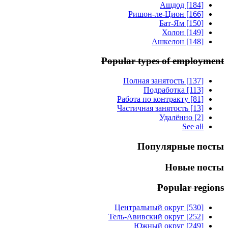
Ашдод [184]
Ришон-ле-Цион [166]
Бат-Ям [150]
Холон [149]
Ашкелон [148]
Popular types of employment
Полная занятость [137]
Подработка [113]
Работа по контракту [81]
Частичная занятость [13]
Удалённо [2]
See all
Популярные посты
Новые посты
Popular regions
Центральный округ [530]
Тель-Авивский округ [252]
Южный округ [249]