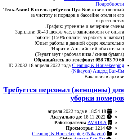
Подробности
Тель-Авив! В отель требуется Пул Бой
ответственный
за чистоту и порядок в бассейне отеля и его
окрестностях.
График: утренние и вечерние смены.
Зарплата: 38-43 шек./в час, в зависимости от опыта
работы (150% оплаты за работу в шаббат)
Опыт работы в данной сфере желательно!
Иврит и Английский обязательно!
(Теудат зеут / рабочая виза / синяя бумага)
Обращайтесь по телефону: 058 783 70 60
ID 22032
18 апреля 2022 года
Cleaning & Housekeeping
(Nikayon)
Ашдод
Бат-Ям
Вакансия в архиве
Требуется персонал (женщины) для
уборки номеров
18 апреля 2022 года в 18:54
Актуально до
: 18.11.2022
Работодатель:
AVRIKA
Просмотры:
1214
Cleaning & Housekeeping (Nikayon)