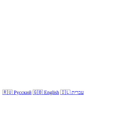
🇮🇱 עברית
🇬🇧 English
🇷🇺 Русский