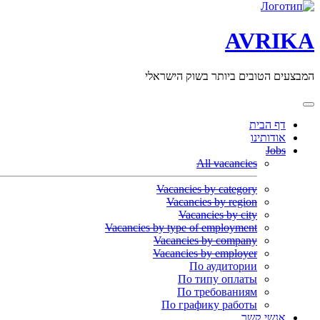
AVRIKA
המבצעים הטובים ביותר בשוק הישראלי
דף הבית
אודותינו
Jobs
All vacancies
Vacancies by category
Vacancies by region
Vacancies by city
Vacancies by type of employment
Vacancies by company
Vacancies by employer
По аудитории
По типу оплаты
По требованиям
По графику работы
אנשי קשר