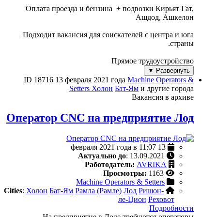
Оплата проезда и бензина + подвозки Кирьят Гат,
Ашдод, Ашкелон
Подходит вакансия для соискателей с центра и юга
страны.
Прямое трудоустройство
Развернуть ▼
ID 18716
13 февраля 2021 года
Machine Operators &
Setters
Холон
Бат-Ям
и другие города
Вакансия в архиве
Оператор CNC на предприятие Лод
13 февраля 2021 года в 11:07
Актуально до
: 13.09.2021
Работодатель:
AVRIKA
Просмотры:
1163
Machine Operators & Setters
Cities
:
Холон
Бат-Ям
Рамла (Рамле)
Лод
Ришон-
ле-Цион
Реховот
Подробности
На предприятие в Лоде требуются операторы