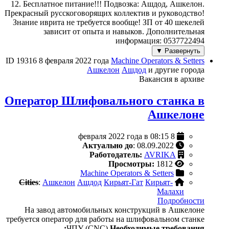
12. Бесплатное питание!!! Подвозка: Ашдод, Ашкелон.
Прекрасный русскоговорящих коллектив и руководство!
Знание иврита не требуется вообще! ЗП от 40 шекелей
зависит от опыта и навыков. Дополнительная
информация: 0537722494
Развернуть ▼
ID 19316
8 февраля 2022 года
Machine Operators & Setters
Ашкелон
Ашдод
и другие города
Вакансия в архиве
Оператор Шлифовального станка в
Ашкелоне
8 февраля 2022 года в 08:15
Актуально до
: 08.09.2022
Работодатель:
AVRIKA
Просмотры:
1812
Machine Operators & Setters
Cities
:
Ашкелон
Ашдод
Кирьят-Гат
Кирьят-
Малахи
Подробности
На завод автомобильных конструкций в Ашкелоне
требуется оператор для работы на шлифовальном станке
ЧПУ (CNC)
Необходимые требования: