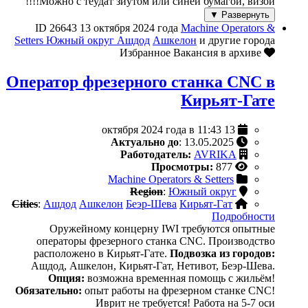
Можно с теудат зиутом или синей бумагой, визой!!!!
Развернуть ▼
ID 26643
13 октября 2024 года
Machine Operators &
Setters
Южный округ
Ашдод
Ашкелон
и другие города
Вакансия в архиве
Избранное
Оператор фрезерного станка CNC в
Кирьят-Гате
13 октября 2024 года в 11:43
Актуально до
: 13.05.2025
Работодатель:
AVRIKA
Просмотры:
877
Machine Operators & Setters
Region
:
Южный округ
Cities
:
Ашдод
Ашкелон
Беэр-Шева
Кирьят-Гат
Подробности
Оружейному концерну IWI требуются опытные
операторы фрезерного станка CNC. Производство
расположено в Кирьят-Гате.
Подвозка из городов:
Ашдод, Ашкелон, Кирьят-Гат, Нетивот, Беэр-Шева.
Опция:
возможна временная помощь с жильём!
Обязательно:
опыт работы на фрезерном станке CNC!
Иврит не требуется! Работа на 5-7 оси