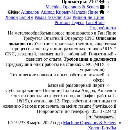
Просмотры:
2107
Machine Operators & Setters
Cities
:
Ашкелон
Ашдод
Кирьят-Малахи
Явне
Холон
Бат-Ям
Рамла (Рамле)
Лод
Ришон-ле-Цион
Реховот
Гедера
Ган-Явне
Подробности
На металлообрабатывающее производство в Ган Явне
Требуется Опытный Оператор CNC
Описание
должности:
Участие в производственном, сборочном
процессе и эксплуатации различных станков ЧПУ *
CNC, лазерный, плазменный , гибочный, Гильотиный -
зависит от опыта.
Требования к должности:
Предыдущий опыт работы на станках CNC (ЧПУ
управления)
Технические навыки и опыт работы в похожей
сфере
Базовый разговорный иврит
Субсидированное Питание Подвозка Ашдод, Ашкелон
Оплата проезда из других городов График работы 7-
16(19), пятница до 12, Переработки и пятницы по
желанию Резюме присылать на мейл: resume@avrika.co.il
Подробности по телефону: 053 3722440
Развернуть ▼
ID 19233
8 марта 2022 года
Machine Operators & Setters
Холон
Бат-Ям