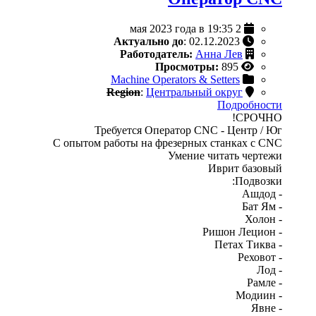
2 мая 2023 года в 19:35
Актуально до
: 02.12.2023
Работодатель:
Анна Лев
Просмотры:
895
Machine Operators & Setters
Region
:
Центральный округ
Подробности
СРОЧНО!
Требуется Оператор CNC - Центр / Юг
С опытом работы на фрезерных станках с CNC
Умение читать чертежи
Иврит базовый
Подвозки:
- Ашдод
- Бат Ям
- Холон
- Ришон Лецион
- Петах Тиква
- Реховот
- Лод
- Рамле
- Модиин
- Явне