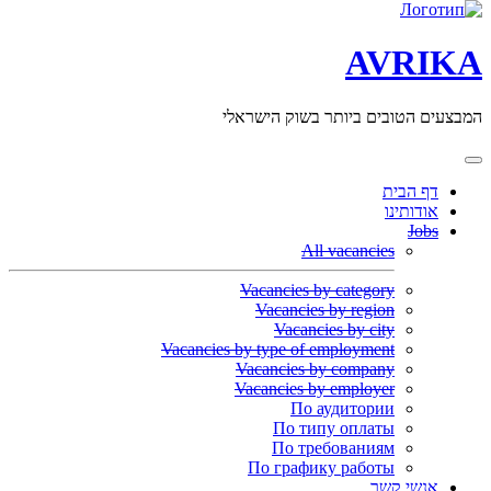
AVRIKA
המבצעים הטובים ביותר בשוק הישראלי
דף הבית
אודותינו
Jobs
All vacancies
Vacancies by category
Vacancies by region
Vacancies by city
Vacancies by type of employment
Vacancies by company
Vacancies by employer
По аудитории
По типу оплаты
По требованиям
По графику работы
אנשי קשר