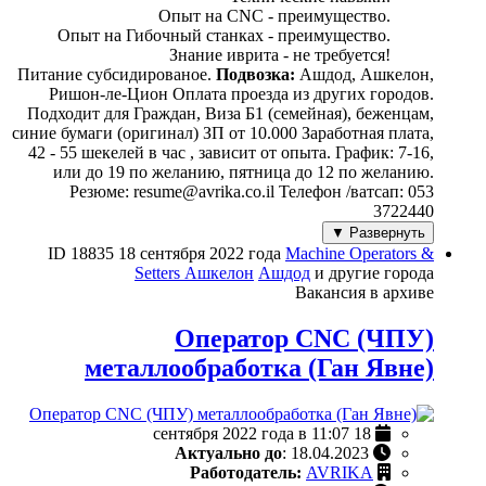
Опыт на CNC - преимущество.
Опыт на Гибочный станках - преимущество.
Знание иврита - не требуется!
Питание субсидированое.
Подвозка:
Ашдод, Ашкелон,
Ришон-ле-Цион Оплата проезда из других городов.
Подходит для Граждан, Виза Б1 (семейная), беженцам,
синие бумаги (оригинал) ЗП от 10.000 Заработная плата,
42 - 55 шекелей в час , зависит от опыта. График: 7-16,
или до 19 по желанию, пятница до 12 по желанию.
Резюме: resume@avrika.co.il Телефон /ватсап: 053
3722440
Развернуть ▼
ID 18835
18 сентября 2022 года
Machine Operators &
Setters
Ашкелон
Ашдод
и другие города
Вакансия в архиве
Оператор CNC (ЧПУ)
металлообработка (Ган Явне)
18 сентября 2022 года в 11:07
Актуально до
: 18.04.2023
Работодатель:
AVRIKA