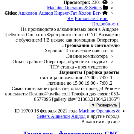
Просмотры:
2301
Machine Operators & Setters
Cities
:
Ашкелон
Ашдод
Кирьят-Гат
Холон
Бат-
Ям
Ришон-ле-Цион
Подробности
На производство алюминиевых окон в Ашдоде.
Требуется: Оператор Фрезерного станка CNC Возможно
с обучением!!! В начале как помощник Оператора.
Требования к соискателю:
Хорошие Технические навыки.
Знание компьютера.
Опыт в работе Оператора, обучение на курсах
ЧПУ станка - преимущество
Варианты Графика работы:
7:00 - 17:00 пятница по желанию.
7:00 - 19:00 пятница до 15:00.
Самостоятельное прибытие, оплата проезда! Резюме
присылать: Resume@avrika.co.il Телефон для связи: 053-
8577095 [gallery ids="21363,21364,21365"]
Развернуть ▼
ID 19700
16 февраля 2021 года
Machine Operators &
Setters
Ашкелон
Ашдод
и другие города
Вакансия в архиве