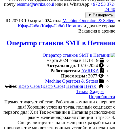
почту
resume@avrika.co.il
или на WhatsApp
+972 53 372-
24-40
Развернуть ▼
ID 20713
19 марта 2024 года
Machine Operators & Setters
Кфар-Саба (Кафр-Саба)
Нетания
и другие города
Вакансия в архиве
Оператор станков SMT в Нетании
19 марта 2024 года в 11:18
Актуально до
: 19.10.2024
Работодатель:
AVRIKA
Просмотры:
3077
Machine Operators & Setters
Cities
:
Кфар-Саба (Кафр-Саба)
Нетания
Петах-
Тиква
Хадера
Подробности
Прямое трудоустройство, Работник компании с первого
дня! Хорошие условия труда, полный соц.пакет с
первого дня! Хай Тек компании в Нетания расположено
рядом железнодорожная станции и трасса 4.
Специализируется на инженерных разработках и
производстве микроэлектронных устройств и печатных