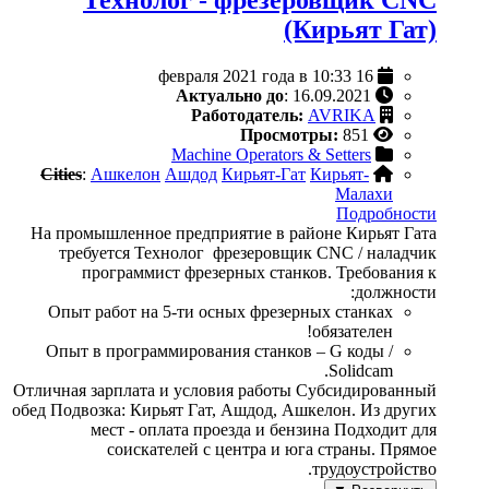
Технолог - фрезеровщик CNC
(Кирьят Гат)
16 февраля 2021 года в 10:33
Актуально до
: 16.09.2021
Работодатель:
AVRIKA
Просмотры:
851
Machine Operators & Setters
Cities
:
Ашкелон
Ашдод
Кирьят-Гат
Кирьят-
Малахи
Подробности
На промышленное предприятие в районе Кирьят Гата
требуется Технолог фрезеровщик CNC / наладчик
программист фрезерных станков. Требования к
должности:
Опыт работ на 5-ти осных фрезерных станках
обязателен!
Опыт в программирования станков – G коды /
Solidcam.
Отличная зарплата и условия работы Субсидированный
обед Подвозка: Кирьят Гат, Ашдод, Ашкелон. Из других
мест - оплата проезда и бензина Подходит для
соискателей с центра и юга страны. Прямое
трудоустройство.