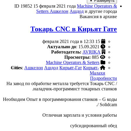
Развернуть ▼
ID 19852
15 февраля 2021 года
Machine Operators &
Setters
Ашкелон
Ашдод
и другие города
Вакансия в архиве
Токарь CNC в Кирьят Гате
15 февраля 2021 года в 12:33
Актуально до
: 15.09.2021
Работодатель:
AVRIKA
Просмотры:
885
Machine Operators & Setters
Cities
:
Ашкелон
Ашдод
Кирьят-Гат
Кирьят-
Малахи
Подробности
На завод по обработке металла требуется Токарь CNC /
наладчик-программист токарных станков.
Необходим Опыт в программирования станков – G коды
/ Solidcam.
Отличная зарплата и условия работы
субсидированный обед