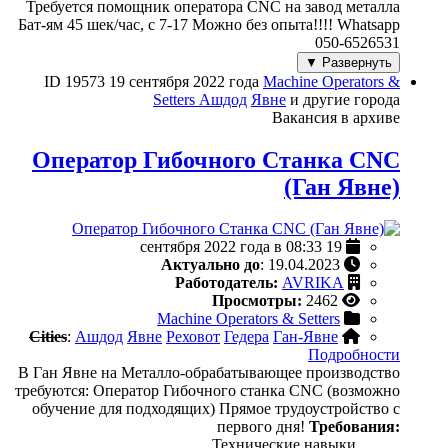
Требуется помощник оператора CNC на завод металла
Бат-ям 45 шек/час, с 7-17 Можно без опыта!!!! Whatsapp
050-6526531
Развернуть ▼
ID 19573
19 сентября 2022 года
Machine Operators &
Setters
Ашдод
Явне
и другие города
Вакансия в архиве
Оператор Гибочного Станка CNC
(Ган Явне)
19 сентября 2022 года в 08:33
Актуально до
: 19.04.2023
Работодатель:
AVRIKA
Просмотры:
2462
Machine Operators & Setters
Cities
:
Ашдод
Явне
Реховот
Гедера
Ган-Явне
Подробности
В Ган Явне на Металло-обрабатывающее производство
требуются: Оператор Гибочного станка CNC (возможно
обучение для подходящих) Прямое трудоустройство с
первого дня!
Требования:
Технические навыки.