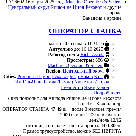
ID 26692
16 марта 2025 года
Machine Operators & Setters
Центральный округ
Ришон-ле-Цион
Реховот
и другие
города
Вакансия в архиве
ОПЕРАТОР СТАНКА
16 марта 2025 года в 11:21
Актуально до
: 16.10.2025
Работодатель:
Richi Avoda
Просмотры:
686
Machine Operators & Setters
Region
:
Центральный округ
Cities
:
Ришон-ле-Цион
Реховот
Беэр-Яаков
Бат-
Ям
Ган-Явне
Рамла (Рамле)
Ашкелон
Ашдод
Бней-Аиш
Явне
Холон
Подробности
Явнэ подходит для Ашдода Ришон-ле-Циона Реховота
Бат Яма Холона и др
ОПЕРАТОР СТАНКА 47-49 ш + после 3 месяцев премия
2000 ш и до 1500 ш в квартал
день/ночь 12/12
питание, соц. пакет, оплата проезда 600-800ш.
Прямое трудоустройство, можно БЕЗ ИВРИТА