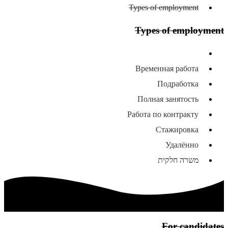
Types of employment
Types of employment
All types of employment
Временная работа
Подработка
Полная занятость
Работа по контракту
Стажировка
Удалённо
משרה חלקית
For candidates