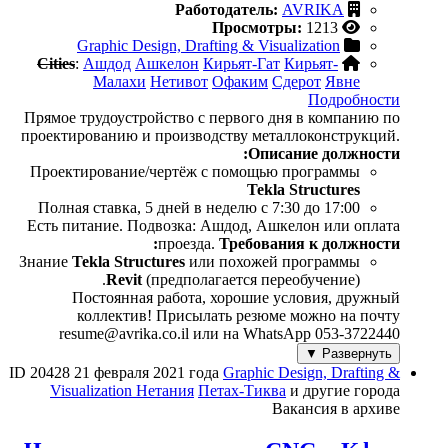
Работодатель:
AVRIKA
Просмотры:
1213
Graphic Design, Drafting & Visualization
Cities
:
Ашдод
Ашкелон
Кирьят-Гат
Кирьят-
Малахи
Нетивот
Офаким
Сдерот
Явне
Подробности
Прямое трудоустройство с первого дня в компанию по
проектированию и производству металлоконструкций.
Описание должности:
Проектирование/чертёж с помощью программы
Tekla Structures
Полная ставка, 5 дней в неделю с 7:30 до 17:00
Есть питание. Подвозка: Ашдод, Ашкелон или оплата
проезда.
Требования к должности:
Знание
Tekla Structures
или похожей программы
Revit
(предполагается переобучение).
Постоянная работа, хорошие условия, дружный
коллектив! Присылать резюме можно на почту
resume@avrika.co.il или на WhatsApp 053-3722440
Развернуть ▼
ID 20428
21 февраля 2021 года
Graphic Design, Drafting &
Visualization
Нетания
Петах-Тиква
и другие города
Вакансия в архиве