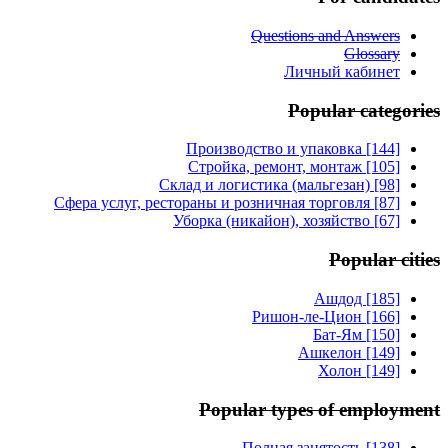
Questions and Answers
Glossary
Личный кабинет
Popular categories
Производство и упаковка [144]
Стройка, ремонт, монтаж [105]
Склад и логистика (мальгезан) [98]
Сфера услуг, рестораны и розничная торговля [87]
Уборка (никайон), хозяйство [67]
Popular cities
Ашдод [185]
Ришон-ле-Цион [166]
Бат-Ям [150]
Ашкелон [149]
Холон [149]
Popular types of employment
Полная занятость [138]