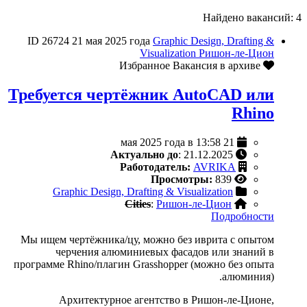
Найдено вакансий: 4
ID 26724
21 мая 2025 года
Graphic Design, Drafting &
Visualization
Ришон-ле-Цион
Вакансия в архиве
Избранное
Требуется чертёжник AutoCAD или
Rhino
21 мая 2025 года в 13:58
Актуально до
: 21.12.2025
Работодатель:
AVRIKA
Просмотры:
839
Graphic Design, Drafting & Visualization
Cities
:
Ришон-ле-Цион
Подробности
Мы ищем чертёжника/цу, можно без иврита с опытом
черчения алюминиевых фасадов или знаний в
программе Rhino/плагин Grasshopper (можно без опыта
алюминия).
Архитектурное агентство в Ришон-ле-Ционе,