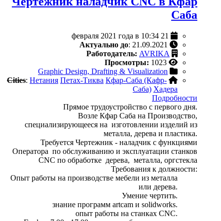
Чертежник наладчик CNC в Кфар
Саба
21 февраля 2021 года в 10:34
Актуально до
: 21.09.2021
Работодатель:
AVRIKA
Просмотры:
1023
Graphic Design, Drafting & Visualization
Cities
:
Нетания
Петах-Тиква
Кфар-Саба (Кафр-
Саба)
Хадера
Подробности
Прямое трудоустройство с первого дня.
Возле Кфар Саба на Производство,
специализирующееся на изготовлении изделий из
металла, дерева и пластика.
Требуется Чертежник - наладчик с функциями
Оператора по обслуживанию и эксплуатации станков
CNC по обработке дерева, металла, оргстекла
Требования к должности:
Опыт работы на производстве мебели из металла
или дерева.
Умение чертить.
знание программ artcam и solidworks.
опыт работы на станках CNC.