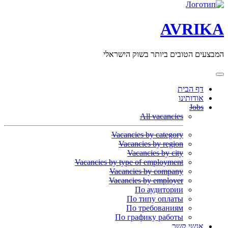
AVRIKA
המבצעים הטובים ביותר בשוק הישראלי
דף הבית
אודותינו
Jobs
All vacancies
Vacancies by category
Vacancies by region
Vacancies by city
Vacancies by type of employment
Vacancies by company
Vacancies by employer
По аудитории
По типу оплаты
По требованиям
По графику работы
אנשי קשר