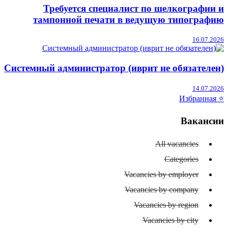
Требуется специалист по шелкографии и
тампонной печати в ведущую типографию
16.07.2026
Системный администратор (иврит не обязателен)
14.07.2026
⭐ Избранная
Вакансии
All vacancies
Categories
Vacancies by employer
Vacancies by company
Vacancies by region
Vacancies by city