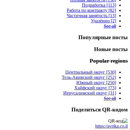
Подработка [113]
Работа по контракту [82]
Частичная занятость [13]
Удалённо [2]
See all
Популярные посты
Новые посты
Popular regions
Центральный округ [530]
Тель-Авивский округ [252]
Южный округ [250]
Хайфский округ [73]
Иерусалимский округ [31]
See all
Поделиться QR-кодом
https://avrika.co.il